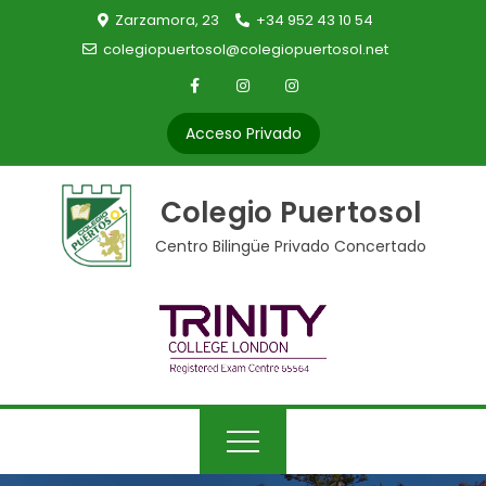
Skip
Zarzamora, 23
+34 952 43 10 54
to
colegiopuertosol@colegiopuertosol.net
content
Acceso Privado
Colegio Puertosol
Centro Bilingüe Privado Concertado