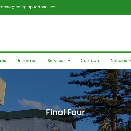
rtosol@colegiopuertosol.net
res
Uniformes
Servicios
Contacto
Noticias
Final Four