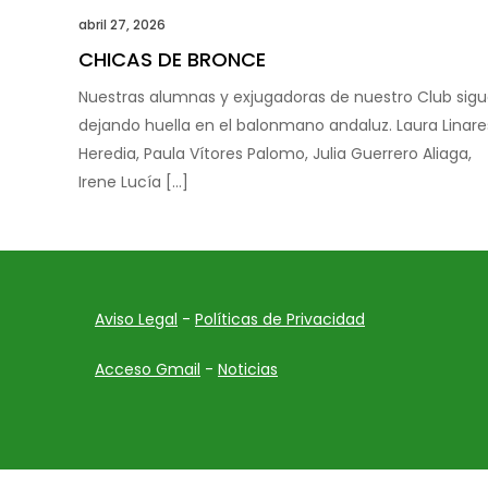
abril 27, 2026
CHICAS DE BRONCE
Nuestras alumnas y exjugadoras de nuestro Club sig
dejando huella en el balonmano andaluz. Laura Linare
Heredia, Paula Vítores Palomo, Julia Guerrero Aliaga,
Irene Lucía […]
Aviso Legal
-
Políticas de Privacidad
Acceso Gmail
-
Noticias