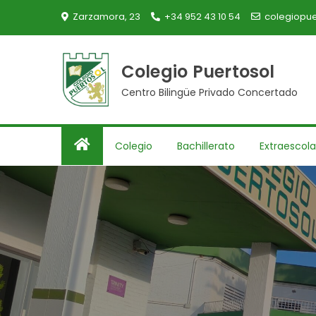
Skip
Zarzamora, 23
+34 952 43 10 54
colegiopue
to
content
Colegio Puertosol
Centro Bilingüe Privado Concertado
Colegio
Bachillerato
Extraescola