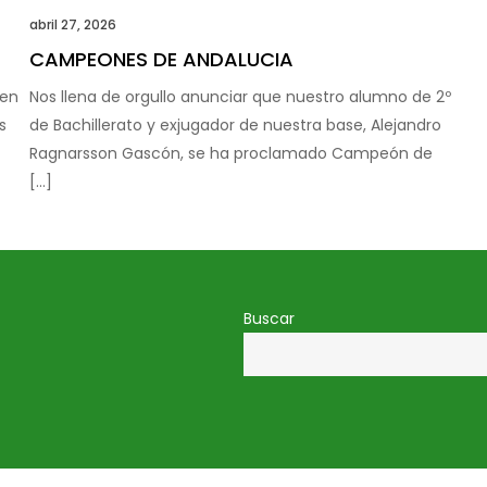
abril 27, 2026
CAMPEONES DE ANDALUCIA
uen
Nos llena de orgullo anunciar que nuestro alumno de 2º
s
de Bachillerato y exjugador de nuestra base, Alejandro
Ragnarsson Gascón, se ha proclamado Campeón de
[…]
Buscar
Colegio Puertosol © 2026