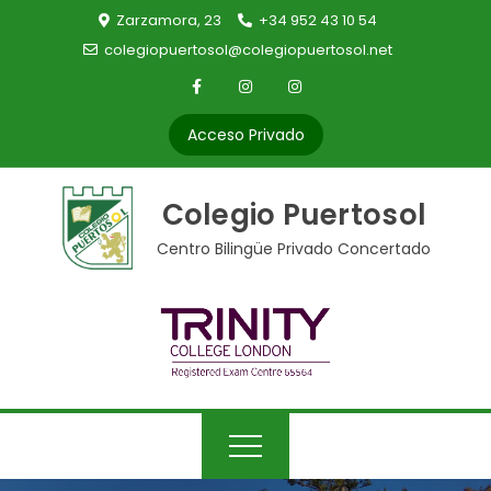
Skip
Zarzamora, 23
+34 952 43 10 54
to
colegiopuertosol@colegiopuertosol.net
content
Acceso Privado
Colegio Puertosol
Centro Bilingüe Privado Concertado