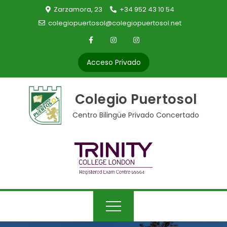
Skip
Zarzamora, 23
+34 952 43 10 54
to
colegiopuertosol@colegiopuertosol.net
content
Acceso Privado
Colegio Puertosol
Centro Bilingüe Privado Concertado