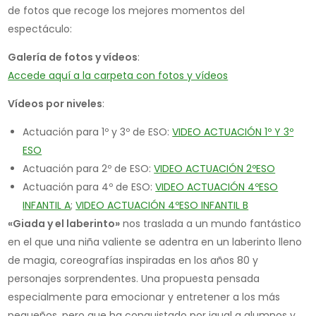
de fotos que recoge los mejores momentos del
espectáculo:
Galería de fotos y vídeos
:
Accede aquí a la carpeta con fotos y vídeos
Vídeos por niveles
:
Actuación para 1º y 3º de ESO:
VIDEO ACTUACIÓN 1º Y 3º
ESO
Actuación para 2º de ESO:
VIDEO ACTUACIÓN 2ºESO
Actuación para 4º de ESO:
VIDEO ACTUACIÓN 4ºESO
INFANTIL A
;
VIDEO ACTUACIÓN 4ºESO INFANTIL B
«Giada y el laberinto»
nos traslada a un mundo fantástico
en el que una niña valiente se adentra en un laberinto lleno
de magia, coreografías inspiradas en los años 80 y
personajes sorprendentes. Una propuesta pensada
especialmente para emocionar y entretener a los más
pequeños, pero que ha conquistado por igual a alumnos y