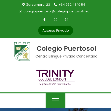
Skip
Zarzamora, 23
+34 952 43 10 54
to
colegiopuertosol@colegiopuertosol.net
content
Acceso Privado
Colegio Puertosol
Centro Bilingüe Privado Concertado