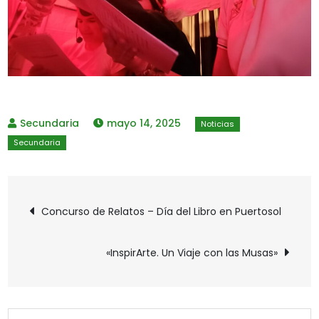
mayo 14, 2025
Navegación
Concurso de Relatos – Día del Libro en Puertosol
de
«InspirArte. Un Viaje con las Musas»
entradas