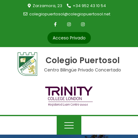
Skip
Zarzamora, 23
+34 952 43 10 54
to
colegiopuertosol@colegiopuertosol.net
content
Acceso Privado
Colegio Puertosol
Centro Bilingüe Privado Concertado