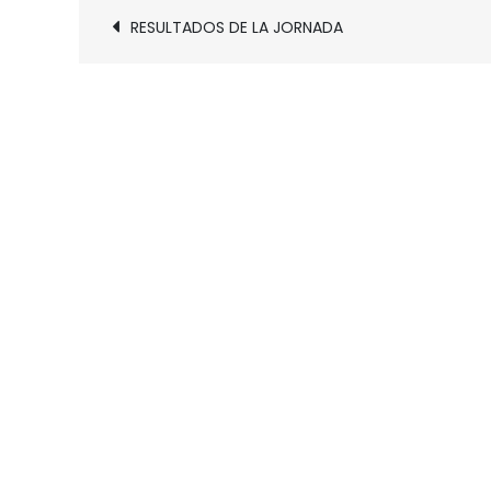
Navegación
RESULTADOS DE LA JORNADA
de
entradas