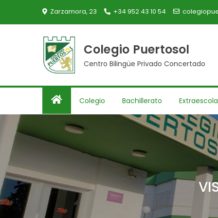
Skip
Zarzamora, 23
+34 952 43 10 54
colegiopue
to
content
Colegio Puertosol
Centro Bilingüe Privado Concertado
Colegio
Bachillerato
Extraescola
VI