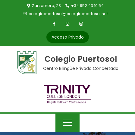
Skip
Zarzamora, 23
+34 952 43 10 54
to
colegiopuertosol@colegiopuertosol.net
content
Acceso Privado
Colegio Puertosol
Centro Bilingüe Privado Concertado