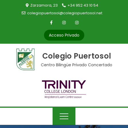
Skip
Zarzamora, 23
+34 952 43 10 54
to
colegiopuertosol@colegiopuertosol.net
content
Acceso Privado
Colegio Puertosol
Centro Bilingüe Privado Concertado